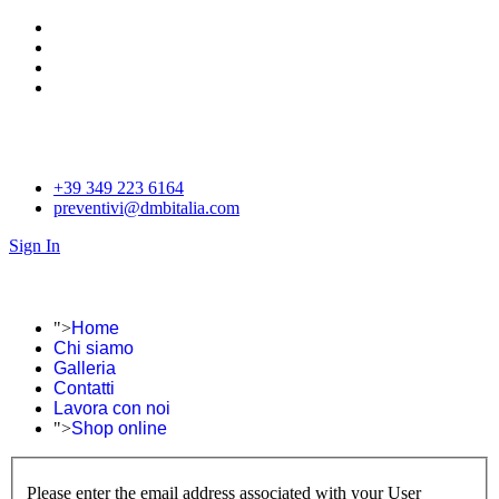
+39 349 223 6164
preventivi@dmbitalia.com
Sign In
">
Home
Chi siamo
Galleria
Contatti
Lavora con noi
">
Shop online
Please enter the email address associated with your User