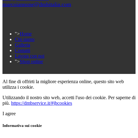
marcoiannone@dmbitalia.com
">
Home
Chi siamo
Galleria
Contatti
Lavora con noi
">
Shop online
Al fine di offrirti la migliore esperienza online, questo sito web
utilizza i cookie.
Utilizzando il nostro sito web, accetti l'uso dei cookie. Per saperne di
più.
https://dmbservice.it/#jbcookies
I agree
Informativa sui cookie